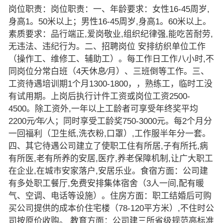
岗位职责：岗位职责：一、年龄要求：女性16-45周岁,
身高1。50米以上；男性16-45周岁,身高1。60米以上。
素质要求：品行端正,爱岗敬业,组织纪律强,能吃苦耐劳,
无违法、违纪行为。二、招聘岗位 安排纺织单位工作
（操作工、维修工、辅助工）。每工作日工作八小时,不
同岗位分常白班（4天休息∕月）、三班倒等工作。三、
工资待遇培训期1个月1300-1800，，熟练工，临时工没
有试用期。上岗后执行计件工资或岗位工资2500-
4500。除工资外,一年以上工龄者可享受年终奖平均
2200元∕年∕人；同时享受工龄奖750-3000元。每2个月分
一回福利（卫生纸,洗衣粉,口罩）,工作服半年分一套。
四、其它待遇公司建立了使职工住有所居,子有所托,病
有所医,老有所养的安居,医疗,养老保障机制,让广大职工
在企业,在城市安家落户,安居乐业。食宿方面：公司建
有多处职工餐厅,免费安排集体宿舍（3人一间,配有暖
气、空调、电话等设施）。住房方面：职工结婚后可购
买公司提供的成本价住宅楼（78-120平方米）,不住时公
司按原价收购。 教育方面：公司建三所省级规范高标准