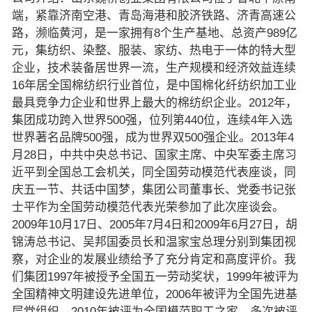
端，紧靠济南空港、青岛海港和胶济铁路、济青高速公
路，濒临黄河，是一家拥有8个生产基地、总资产989亿
元，集纺织、染整、服装、家纺、热电于一体的特大型
企业，技术装备居世界一流，生产规模和经济效益连续
16年居全国棉纺织行业首位，是中国棉化纤纺织加工业
最具竞争力企业和世界上最大的棉纺织企业。2012年，
集团成功跨入世界500强，位列第440位，连续4年入选
世界著名品牌500强，成为世界双500强企业。2013年4
月28日，中共中央总书记、国家主席、中央军委主席习
近平到全国总工会机关，同全国劳动模范代表座谈，同
庆五一节、共话中国梦，集团公司董事长、党委书记张
士平作为全国劳动模范代表光荣参加了此次座谈会。
2009年10月17日、2005年7月4日和2009年6月27日，胡
锦涛总书记、吴邦国委员长和温家宝总理分别到集团视
察，对企业的发展业绩给予了充分肯定和高度评价。我
们集团1997年被授予全国五一劳动奖状，1999年被评为
全国精神文明建设先进单位，2006年被评为全国先进基
层党组织，2010年被评为全国模范职工之家，多次被评