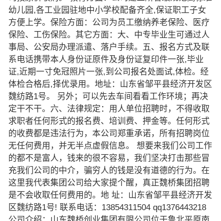
幼儿园,各工业园驻地中小学校配备齐全,保证职工子女
方便上学。保险方面：公司为员工缴纳养老保险、医疗
保险、工伤保险。其它方面：大、中专毕业生可通过人
事局、公安局办理派遣、落户手续。五、报名方式及联
系电话携带本人身份证原件及身份证复印件一张,毕业
证,近期一寸免冠照片一张,到公司报名处面试,体检。经
体检合格后,择优录用。地址：山东省邹平县经济开发区
魏纺路1号。 另外；可以先去车间看看工作环境；再决
定干不干。六、法律规定：用人单位招聘时，不得收取
求职者任何形式的报名费、培训费、押金等。任何形式
的收费都是违法行为，本公司郑重承诺，所有招聘岗位
无任何费用，并无半点虚假信息。 想要来我们公司工作
的都不是富人，钱来的很不容易，我们坚决打击那些冒
充我们公司的中介，骗穷人的钱是没有道德的行为。在
这里我代表集团公司给大家提个醒，真正魏桥集团招聘
是不会收取任何费用的。地 址：山东省邹平县经济开发
区魏纺路1号! 联系电话：13854311504 qq1376443218
公司介绍：山东魏桥创业集团有限公司位于鲁北平原南