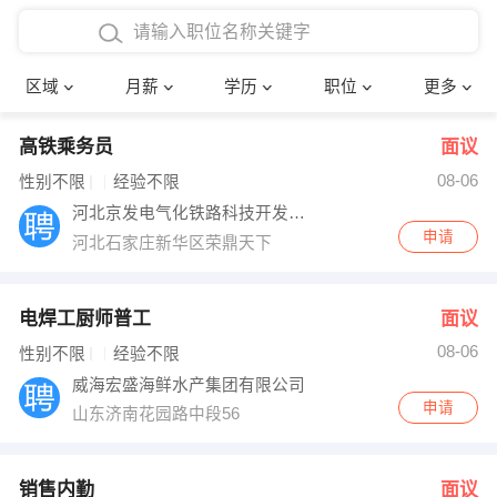
4000-5000元
本科
行政后勤
建筑装潢
确定
区域
月薪
学历
职位
更多
5000-8000元
硕士
销售岗位
教师
高铁乘务员
面议
8000-12000元
博士
文员
护士
08-06
性别不限
经验不限
12000-20000元
财务会计
传单派发
河北京发电气化铁路科技开发有限公司
申请
河北石家庄新华区荣鼎天下
其他
超市零售
促销导购
网络IT
保健按摩
电焊工厨师普工
面议
08-06
性别不限
经验不限
快递员
前台接待
威海宏盛海鲜水产集团有限公司
申请
山东济南花园路中段56
收银员
技术员/工程师
水电/机修
部门经理
销售内勤
面议