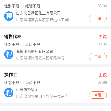
08-06
出纳
保险
性别不限
经验不限
山东北岳精细化工有限公司
编辑
法律
申请
山东淄博高青常家镇宏远化工园区
保洁
贸易采购
销售代表
面议
跟单
理财顾问
08-06
性别不限
经验不限
淄博康为医药有限公司
其他职位
申请
山东淄博张店区人民东路36号
操作工
面议
08-06
性别不限
经验不限
山东魏桥集团
申请
山东滨州邹平山东省邹平县经济开发区魏纺路一号