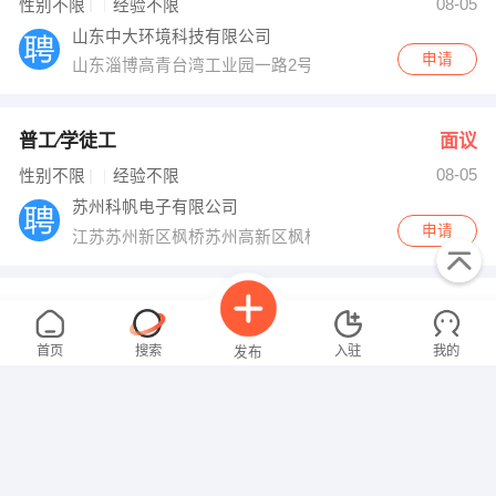
08-05
性别不限
经验不限
山东中大环境科技有限公司
申请
山东淄博高青台湾工业园一路2号
普工∕学徒工
面议
08-05
性别不限
经验不限
苏州科帆电子有限公司
申请
江苏苏州新区枫桥苏州高新区枫桥工业园
水电暖工程师
面议
08-05
性别不限
经验不限
首页
搜索
入驻
我的
发布
淄博在河之洲房地产开发有限公司
申请
山东省淄博市高青县芦湖街道高苑东路8号
幼儿教师
面议