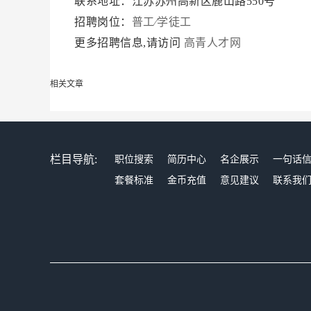
联系地址：江苏苏州高新区鹿山路550号
招聘岗位：
普工∕学徒工
更多招聘信息,请访问
高青人才网
相关文章
栏目导航:
职位搜索
简历中心
名企展示
一句话
套餐标准
金币充值
意见建议
联系我