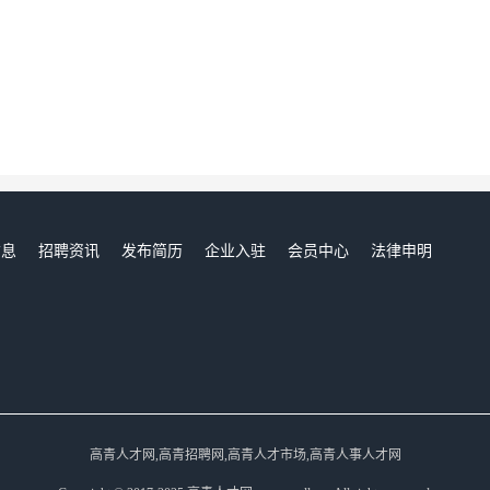
信息
招聘资讯
发布简历
企业入驻
会员中心
法律申明
们
高青人才网,高青招聘网,高青人才市场,高青人事人才网