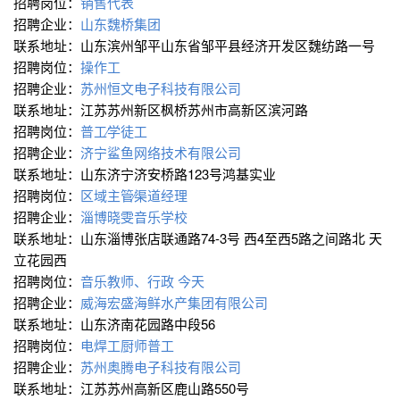
招聘岗位：
销售代表
招聘企业：
山东魏桥集团
联系地址：山东滨州邹平山东省邹平县经济开发区魏纺路一号
招聘岗位：
操作工
招聘企业：
苏州恒文电子科技有限公司
联系地址：江苏苏州新区枫桥苏州市高新区滨河路
招聘岗位：
普工∕学徒工
招聘企业：
济宁鲨鱼网络技术有限公司
联系地址：山东济宁济安桥路123号鸿基实业
招聘岗位：
区域主管∕渠道经理
招聘企业：
淄博晓雯音乐学校
联系地址：山东淄博张店联通路74-3号 西4至西5路之间路北 天
立花园西
招聘岗位：
音乐教师、行政 今天
招聘企业：
威海宏盛海鲜水产集团有限公司
联系地址：山东济南花园路中段56
招聘岗位：
电焊工厨师普工
招聘企业：
苏州奥腾电子科技有限公司
联系地址：江苏苏州高新区鹿山路550号